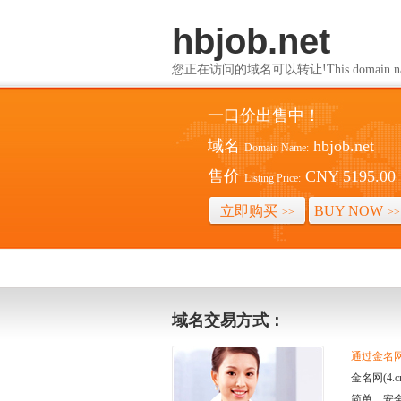
hbjob.net
您正在访问的域名可以转让!This domain name i
一口价出售中！
域名
hbjob.net
Domain Name:
售价
CNY 5195.00
Listing Price:
立即购买
BUY NOW
>>
>>
域名交易方式：
通过金名网(
金名网(4
简单、安