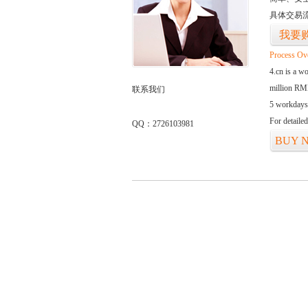
具体交易
我要
Process Ov
4.cn is a w
million RMB
联系我们
5 workdays
For detaile
QQ：2726103981
BUY 