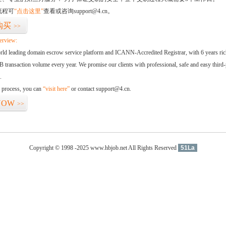
流程可
“点击这里”
查看或咨询support@4.cn。
购买
>>
erview:
orld leading domain escrow service platform and ICANN-Accredited Registrar, with 6 years ri
 transaction volume every year. We promise our clients with professional, safe and easy third-
.
d process, you can
“visit here”
or contact support@4.cn.
NOW
>>
Copyright © 1998 -2025 www.hbjob.net All Rights Reserved
51La